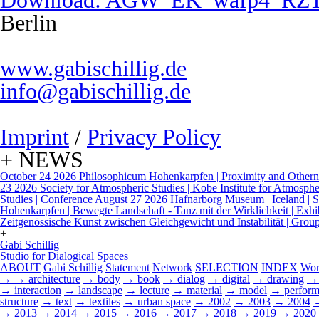
Download: AGW_EK_wafp4_RZ1
Berlin
www.gabischillig.de
info@gabischillig.de
Imprint
/
Privacy Policy
+ NEWS
October 24 2026
Philosophicum Hohenkarpfen | Proximity and Otherne
23 2026
Society for Atmospheric Studies | Kobe Institute for Atmospher
Studies | Conference
August 27 2026
Hafnarborg Museum | Iceland | Sp
Hohenkarpfen | Bewegte Landschaft - Tanz mit der Wirklichkeit | Exhi
Zeitgenössische Kunst zwischen Gleichgewicht und Instabilität | Grou
+
Gabi Schillig
Studio for Dialogical Spaces
ABOUT
Gabi Schillig
Statement
Network
SELECTION
INDEX
Wor
→
→ architecture
→ body
→ book
→ dialog
→ digital
→ drawing
→ 
→ interaction
→ landscape
→ lecture
→ material
→ model
→ perform
structure
→ text
→ textiles
→ urban space
→ 2002
→ 2003
→ 2004
→ 2013
→ 2014
→ 2015
→ 2016
→ 2017
→ 2018
→ 2019
→ 2020