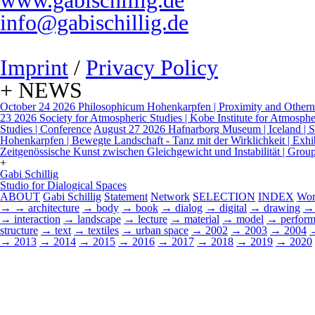
www.gabischillig.de
info@gabischillig.de
Imprint
/
Privacy Policy
+ NEWS
October 24 2026
Philosophicum Hohenkarpfen | Proximity and Otherne
23 2026
Society for Atmospheric Studies | Kobe Institute for Atmospher
Studies | Conference
August 27 2026
Hafnarborg Museum | Iceland | Sp
Hohenkarpfen | Bewegte Landschaft - Tanz mit der Wirklichkeit | Exhi
Zeitgenössische Kunst zwischen Gleichgewicht und Instabilität | Grou
+
Gabi Schillig
Studio for Dialogical Spaces
ABOUT
Gabi Schillig
Statement
Network
SELECTION
INDEX
Wor
→
→ architecture
→ body
→ book
→ dialog
→ digital
→ drawing
→ 
→ interaction
→ landscape
→ lecture
→ material
→ model
→ perform
structure
→ text
→ textiles
→ urban space
→ 2002
→ 2003
→ 2004
→ 2013
→ 2014
→ 2015
→ 2016
→ 2017
→ 2018
→ 2019
→ 2020