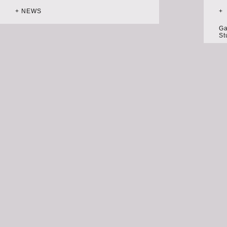
+ NEWS
+
Ga
St